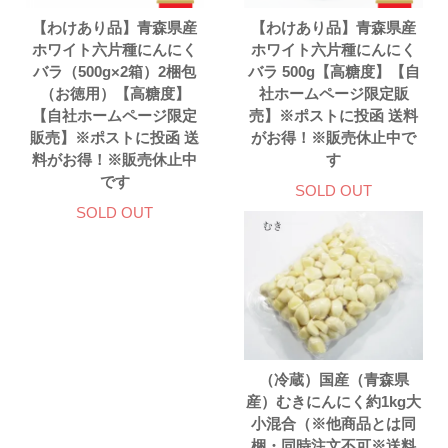
【わけあり品】青森県産
【わけあり品】青森県産
ホワイト六片種にんにく
ホワイト六片種にんにく
バラ（500g×2箱）2梱包
バラ 500g【高糖度】【自
（お徳用）【高糖度】
社ホームページ限定販
【自社ホームページ限定
売】※ポストに投函 送料
販売】※ポストに投函 送
がお得！※販売休止中で
料がお得！※販売休止中
す
です
SOLD OUT
SOLD OUT
（冷蔵）国産（青森県
産）むきにんにく約1kg大
小混合（※他商品とは同
梱・同時注文不可※送料