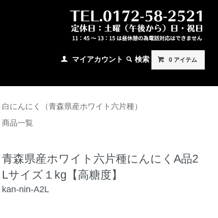
マイアカウント
検索
0 アイテム
白にんにく（青森県産ホワイト六片種）
商品一覧
青森県産ホワイト六片種にんにくA品2
Lサイズ１kg【高糖度】
kan-nin-A2L