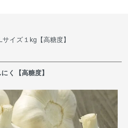
Lサイズ１kg【高糖度】
んにく【高糖度】