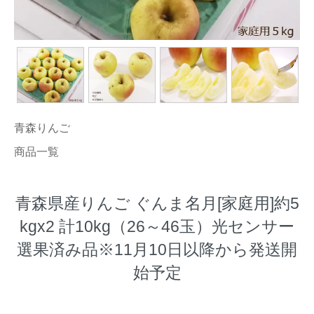
青森りんご
商品一覧
青森県産りんご ぐんま名月[家庭用]約5
kgx2 計10kg（26～46玉）光センサー
選果済み品※11月10日以降から発送開
始予定